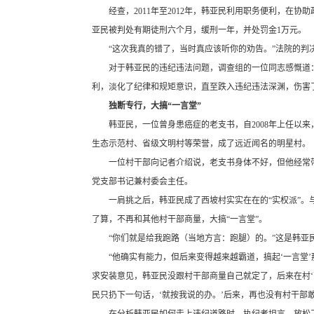
经查，2011年至2012年，韩亚民利用职务便利，在协
亚民被判处有期徒刑六个月，缓刑一年，并处罚金1万元。
“这次我真的错了，当时真应该听你的劝告。”法院的判
对于韩亚民的违纪违法问题，调查组的一位同志感慨道
利，淡化了纪律和规矩意识，直至跌入违纪违法深渊，伤害
独断专行，大搞“一言堂”
韩亚民，一位曾身患癌症的老支书，自2008年上任以
生态示范村、省级文明村等荣誉，成了远近闻名的明星村。
一位村干部向记者介绍说，老支书身体不好，但他经常带
党支部书记兼村委会主任。
一肩挑之后，韩亚民成了西坡村实实在在的“实权派”。
了算，不再和其他村干部商量，大搞“一言堂”。
“你们就是给我跑路（当地方言：跑腿）的。”这是韩亚
“他确实有能力，但后来变得越来越霸道，搞起‘一言堂
求安装意见，韩亚民没跟村干部商量自己就定了，后来在村
民只扔下一句话，‘就按我说的办。’后来，再也没有村干部