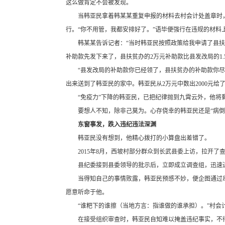
这么做肯定不会被发现。
当韩亚民拿着韩某某重复申报的材料去村会计处盖章时
行。“你不用管，我都安排好了。”语毕便强行在违规的材料
韩某某告诉记者：“当时韩亚民按照政策给我申请了县扶
补助款先发下来了，县扶贫办的2万元补助款比县发改局的1.
“县发改局的补助款你已经领了，县扶贫办的补助款你
出来送到了韩亚民的家中。韩亚民从2万元中数出2000元给
“免疫力”下降的韩亚民，已把纪律抛到九霄云外，他将
要想人不知，除非己莫为。心存侥幸的韩亚民还是“病倒
东窗事发，跌入违纪违法深渊
韩亚民没有想到，他精心拨打的小算盘出差错了。
2015年8月，西坡村部分群众到长武县委上访，拉开了
县纪委接到县委领导的批示后，立即成立调查组，迅速
当得知自己的事情败露，韩亚民预感不妙，便企图通过
愿意听命于他。
“谁粑下的谁擦（当地方言：指谁做的谁承担）。”村会
在接受组织审查时，韩亚民自知难以掩盖违纪事实，不