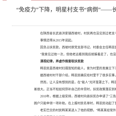
“免疫力”下降，明星村支书“病倒”—
在陕西省长武县洪家镇西坡村，村民再也没见到过老支
事情还得从2015年说起。
因贪占扶贫款，西坡村原党支部书记、村委会主任韩亚
“我曾见过他一次，但他老远看到我后就躲着走了，也没
漠视纪律，弄虚作假套取扶贫款
韩亚民是西坡村妇孺皆知的能人，曾为村里的发展立下
据西坡村村干部介绍，韩亚民确实给村里干了很多实事
然而，让人没有想到的是，在“能人”光环笼罩之下，
差很大。正当不知如何弥补自己的辛劳时，扶贫政策落实到
2010年，根据上级安排，西坡村向县扶贫办申请了“
困户只能申领一项补助。在上报村民名单时，韩亚民动起了
老实巴交的村民韩某某进入了他的视野。“韩某某经常