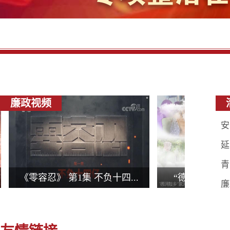
廉政视频
安
延
青
《零容忍》 第1集 不负十四...
“德润鼓乡”家风建
廉