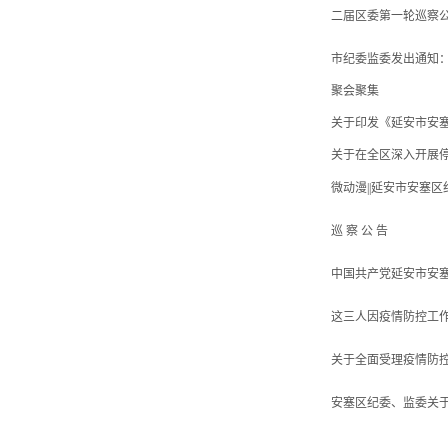
二届区委第一轮巡察
市纪委监委发出通知
聚会聚集
关于印发《延安市安
关于在全区深入开展
微动漫||延安市安塞
巡 察 公 告
中国共产党延安市安
这三人因疫情防控工
关于全面受理疫情防
安塞区纪委、监委关