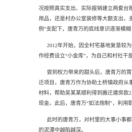
况按照真实支出、实际报销建立两套台
用品，还是村办公室装修等大额支出，
例”支配下，唐青万的底线意识逐渐模糊
2012年开始，因全村宅基地复垦
作经费设立“小金库”，为自己和村社干
尝到权力带来的甜头后，唐青万的胃
迁项目，唐青万作为协助土桥镇政府从
材料，帮助吴某某顺利得到搬迁建房款
现金。此后，唐青万“如法炮制”，利用
此时的唐青万，对村里的大事小事都
的泥潭中越陷越深。