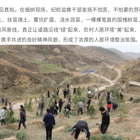
见真知。在植树现场，纪检监察干部发扬不怕苦、不怕累的劳
土、扶苗填土、覆坑扩盘、浇水润苗，一棵棵笔直的国槐树苗
风景线，真正让道路沿线“绿”起来、农村人居环境“美”起来、
、携手共进的良好精神风貌，形成了浓厚的人居环境整治氛围