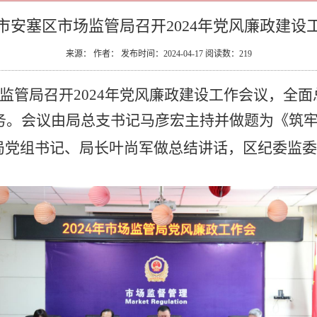
市安塞区市场监管局召开2024年党风廉政建设
来源： 作者： 发布时间：2024-04-17 阅读数：
219
监管局
召开
2024年党风廉政建设
工作
会议，
全面
务。
会议由
局
总支书记马彦宏
主持
并做题为《筑
局党组书记、局长
叶尚军做总结
讲话，
区
纪委监委