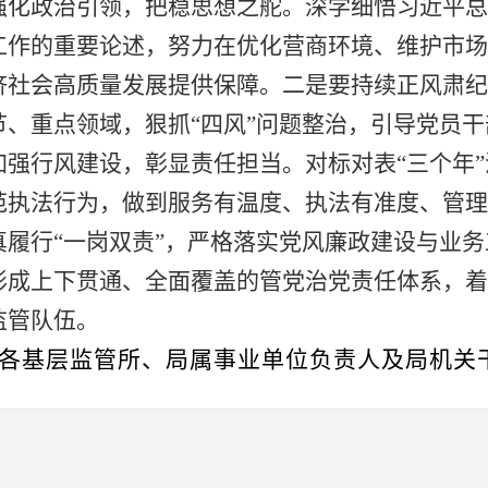
强化政治引领，把稳思想之舵。深学细悟习近平总
工作的重要论述，努力在优化营商环境、维护市场
济社会高质量发展提供保障。
二是
要持续正风肃纪
节、重点领域，狠抓
“四风”问题整治，引导党员
加强行风建设，彰显责任担当。对标对表
“
三个
年
”
范执法行为，做到服务有温度、执法有准度、管理
真履行
“一岗双责”，严格落实党风廉政建设与业务
形成上下贯通、全面覆盖的管党治党责任体系，着
监管队伍
。
各基层监管所、局属事业单位负责人及局机关