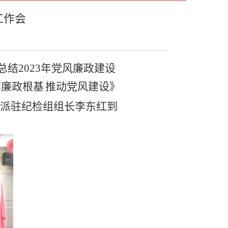
工作会
总结
2023年党风廉政建设
牢廉政根基
推动党风建设》
派驻
纪检
组组长
李东红
到