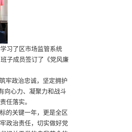
织学习了
区市场监管系统
与班子成员签订
了
《党风廉
筑牢政治忠诚
，
坚定拥护
具有向心力、凝聚力和战斗
责任落实。
目标的关键一年，更是全
区
牢政治责任，
切实
做好党