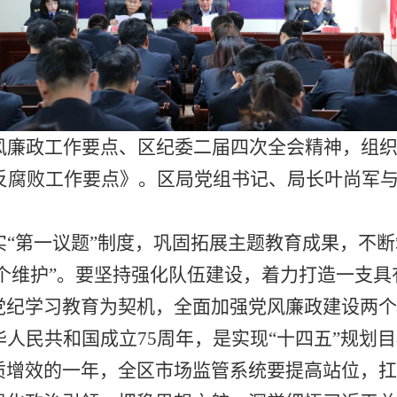
风廉政工作
要点
、
区
纪委
二届
四次全会精神
，
组
和反腐败工作要点》。
区
局党
组
书记、局长
叶尚军
实
“第一议题”制度，
巩固拓展
主题教育
成果
，不断
两个维护”。要坚持强化队伍建设，着力打造一支
党纪学习教育为契机，全面加强党风廉政建设两个
华人民共和国成立
75周年，是实现“十四五”规划
质增效的一年，全
区
市场监管系统要提高站位，扛