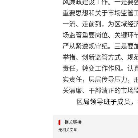
风廉政建设工作。
一是
要
重要思想和关于市场监管
一流、走前列，为
区
域经
场监管重要岗位、关键环
严从紧遵规守纪。
三是
要
举措、创新监管方式、规
责任，转变工作作风。认
实责任，层层传导压力，
关
清廉、干部清正
的市场
区
局领导班子成员，
相关链接
无相关文章