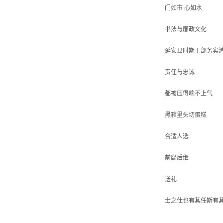
门如市 心如水
书法与廉政文化
延安县时期干部务实
责任与忠诚
都被压得喘不上气
黑箱里头切蛋糕
合适人选
前腐后继
送礼
士之仕也有其任斯有